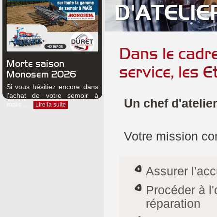
D'ATELIE
Dans le cadre
Morte saison
service, les 
Monosem 2026
Si vous hésitiez encore dans
l'achat de votre semoir à
Un chef d'atelier
maïs ...
Lire la suite
Votre mission con
Assurer l'acc
Procéder à l'
réparation